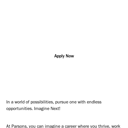
Quebec
R180097
Engineering
Additional posting locations:
CA - QC, Quebec City; CA - ON,
Ottawa
Apply Now
In a world of possibilities, pursue one with endless
opportunities. Imagine Next!
At Parsons, you can imagine a career where you thrive, work